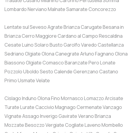
Tradate
Cusano Milanino
Caronno Pertusella
Somma
Lombardo
Nerviano
Malnate
Samarate
Concorezzo
Lentate sul Seveso
Agrate Brianza
Carugate
Besana in
Brianza
Cerro Maggiore
Cardano al Campo
Rescaldina
Cesate
Luino
Solaro
Busto Garolfo
Varedo
Castellanza
Sedriano
Olgiate Olona
Canegrate
Arluno
Fagnano Olona
Biassono
Olgiate Comasco
Baranzate
Pero
Lonate
Pozzolo
Uboldo
Sesto Calende
Gerenzano
Castano
Primo
Usmate Velate
Cislago
Induno Olona
Fino Mornasco
Lomazzo
Arcisate
Turate
Lurate Caccivio
Magnago
Cermenate
Vanzago
Vignate
Assago
Inverigo
Gavirate
Verano Brianza
Mozzate
Besozzo
Vergiate
Cogliate
Laveno Mombello