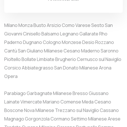
Milano
Monza
Busto Arsizio
Como
Varese
Sesto San
Giovanni
Cinisello Balsamo
Legnano
Gallarate
Rho
Paderno Dugnano
Cologno Monzese
Desio
Rozzano
Cantù
San Giuliano Milanese
Cesano Maderno
Saronno
Pioltello
Bollate
Limbiate
Brugherio
Cernusco sul Naviglio
Corsico
Abbiategrasso
San Donato Milanese
Arona
Opera
Parabiago
Garbagnate Milanese
Bresso
Giussano
Lainate
Vimercate
Mariano Comense
Meda
Cesano
Boscone
Nova Milanese
Trezzano sul Naviglio
Cassano
Magnago
Gorgonzola
Cormano
Settimo Milanese
Arese