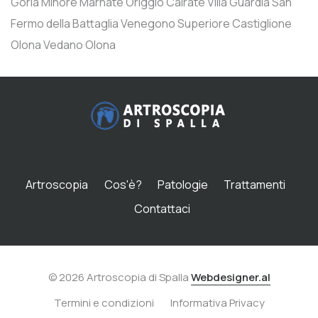
Gorla Minore
Marnate
Origgio
Cairate
Villa Guardia
San
Fermo della Battaglia
Venegono Superiore
Castiglione
Olona
Vedano Olona
Artroscopia
Cos'è?
Patologie
Trattamenti
Contattaci
© 2026 Artroscopia di Spalla
Webdesigner.al
Termini e condizioni
Informativa Privacy