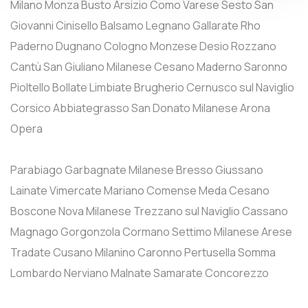
Milano
Monza
Busto Arsizio
Como
Varese
Sesto San
Giovanni
Cinisello Balsamo
Legnano
Gallarate
Rho
Paderno Dugnano
Cologno Monzese
Desio
Rozzano
Cantù
San Giuliano Milanese
Cesano Maderno
Saronno
Pioltello
Bollate
Limbiate
Brugherio
Cernusco sul Naviglio
Corsico
Abbiategrasso
San Donato Milanese
Arona
Opera
Parabiago
Garbagnate Milanese
Bresso
Giussano
Lainate
Vimercate
Mariano Comense
Meda
Cesano
Boscone
Nova Milanese
Trezzano sul Naviglio
Cassano
Magnago
Gorgonzola
Cormano
Settimo Milanese
Arese
Tradate
Cusano Milanino
Caronno Pertusella
Somma
Lombardo
Nerviano
Malnate
Samarate
Concorezzo