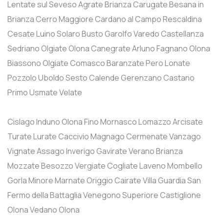
Lentate sul Seveso
Agrate Brianza
Carugate
Besana in
Brianza
Cerro Maggiore
Cardano al Campo
Rescaldina
Cesate
Luino
Solaro
Busto Garolfo
Varedo
Castellanza
Sedriano
Olgiate Olona
Canegrate
Arluno
Fagnano Olona
Biassono
Olgiate Comasco
Baranzate
Pero
Lonate
Pozzolo
Uboldo
Sesto Calende
Gerenzano
Castano
Primo
Usmate Velate
Cislago
Induno Olona
Fino Mornasco
Lomazzo
Arcisate
Turate
Lurate Caccivio
Magnago
Cermenate
Vanzago
Vignate
Assago
Inverigo
Gavirate
Verano Brianza
Mozzate
Besozzo
Vergiate
Cogliate
Laveno Mombello
Gorla Minore
Marnate
Origgio
Cairate
Villa Guardia
San
Fermo della Battaglia
Venegono Superiore
Castiglione
Olona
Vedano Olona