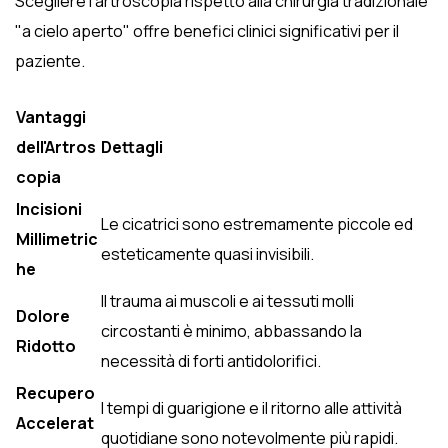
Scegliere l'artroscopia rispetto alla chirurgia tradizionale
"a cielo aperto" offre benefici clinici significativi per il
paziente.
Vantaggi
dell'Artros
Dettagli
copia
Incisioni
Le cicatrici sono estremamente piccole ed
Millimetric
esteticamente quasi invisibili.
he
Il trauma ai muscoli e ai tessuti molli
Dolore
circostanti è minimo, abbassando la
Ridotto
necessità di forti antidolorifici.
Recupero
I tempi di guarigione e il ritorno alle attività
Accelerat
quotidiane sono notevolmente più rapidi.