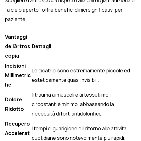
Scegliere l'artroscopia rispetto alla chirurgia tradizionale
"a cielo aperto" offre benefici clinici significativi per il
paziente.
Vantaggi
dell'Artros
Dettagli
copia
Incisioni
Le cicatrici sono estremamente piccole ed
Millimetric
esteticamente quasi invisibili.
he
Il trauma ai muscoli e ai tessuti molli
Dolore
circostanti è minimo, abbassando la
Ridotto
necessità di forti antidolorifici.
Recupero
I tempi di guarigione e il ritorno alle attività
Accelerat
quotidiane sono notevolmente più rapidi.