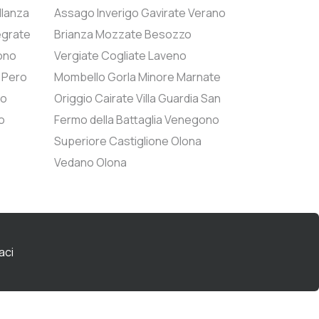
llanza
Assago
Inverigo
Gavirate
Verano
grate
Brianza
Mozzate
Besozzo
ono
Vergiate
Cogliate
Laveno
Pero
Mombello
Gorla Minore
Marnate
to
Origgio
Cairate
Villa Guardia
San
o
Fermo della Battaglia
Venegono
Superiore
Castiglione Olona
Vedano Olona
aci