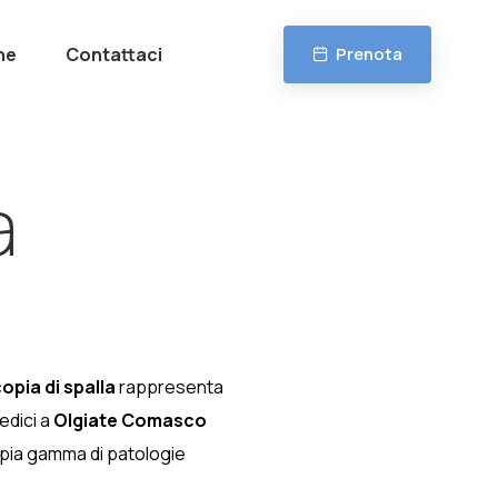
ne
Contattaci
Prenota
a
opia di spalla
rappresenta
pedici a
Olgiate Comasco
pia gamma di patologie