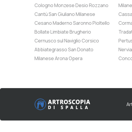
Cologno Monzese
Desio
Rozzano
Milan
Cantù
San Giuliano Milanese
Cass
Cesano Maderno
Saronno
Pioltello
Corm
Bollate
Limbiate
Brugherio
Trada
Cernusco sul Naviglio
Corsico
Pertus
Abbiategrasso
San Donato
Nervi
Milanese
Arona
Opera
Conc
Ar