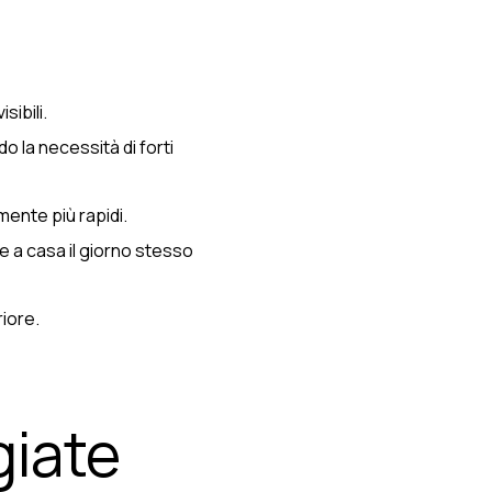
ibili.
do la necessità di forti
lmente più rapidi.
e a casa il giorno stesso
riore.
giate