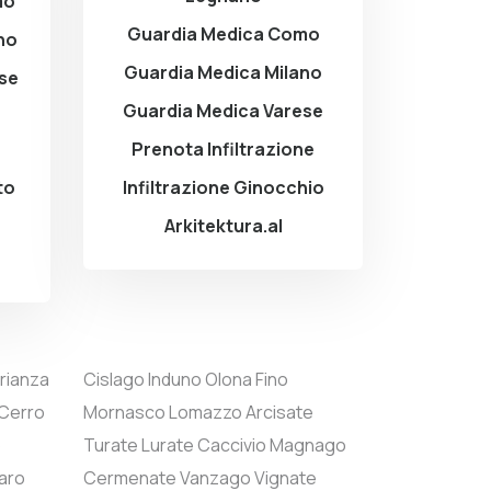
mo
Guardia Medica Como
no
Guardia Medica Milano
ese
Guardia Medica Varese
Prenota Infiltrazione
to
Infiltrazione Ginocchio
Arkitektura.al
rianza
Cislago
Induno Olona
Fino
Cerro
Mornasco
Lomazzo
Arcisate
o
Turate
Lurate Caccivio
Magnago
aro
Cermenate
Vanzago
Vignate