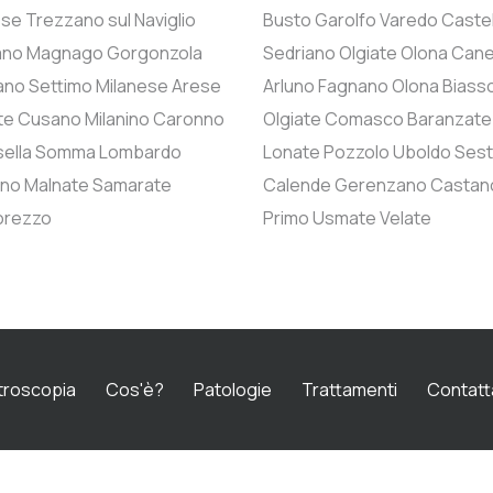
ese
Trezzano sul Naviglio
Busto Garolfo
Varedo
Caste
ano Magnago
Gorgonzola
Sedriano
Olgiate Olona
Cane
ano
Settimo Milanese
Arese
Arluno
Fagnano Olona
Biass
te
Cusano Milanino
Caronno
Olgiate Comasco
Baranzate
ella
Somma Lombardo
Lonate Pozzolo
Uboldo
Ses
ano
Malnate
Samarate
Calende
Gerenzano
Castan
orezzo
Primo
Usmate Velate
troscopia
Cos'è?
Patologie
Trattamenti
Contatt