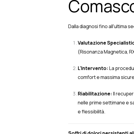
Comasc
Dalla diagnosi fino all'ultima s
Valutazione Specialisti
(Risonanza Magnetica, RX)
L'Intervento:
La procedur
comfort e massima sicur
Riabilitazione:
Il recuper
nelle prime settimane e s
e flessibilità.
Soffri di dolori persistenti 