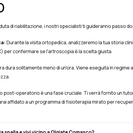
o
eduta di riabilitazione, i nostri specialisti ti guideranno passo 
ca:
Durante la visita ortopedica, analizzeremo la tua storia clini
 per confermare se l'artroscopia è la scelta giusta.
a dura solitamente meno di un'ora. Viene eseguita in regime 
ezza.
o post-operatorio è una fase cruciale. Ti verrà fornito un tut
arai affidato a un programma di fisioterapia mirato per recu
alla spalla e vivi vicino a Olgiate Comasco?