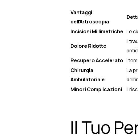
Vantaggi
Dett
dell'Artroscopia
Incisioni Millimetriche
Le ci
Il tr
Dolore Ridotto
antid
Recupero Accelerato
I tem
Chirurgia
La pr
Ambulatoriale
dell'
Minori Complicazioni
Il ri
Il Tuo Pe