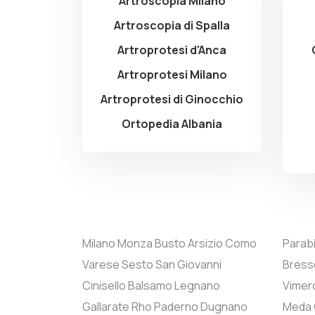
Artroscopia Milano
Artroscopia di Spalla
Artroprotesi d'Anca
Artroprotesi Milano
Artroprotesi di Ginocchio
Ortopedia Albania
Milano
Monza
Busto Arsizio
Como
Parab
Varese
Sesto San Giovanni
Bress
Cinisello Balsamo
Legnano
Vimer
Gallarate
Rho
Paderno Dugnano
Meda