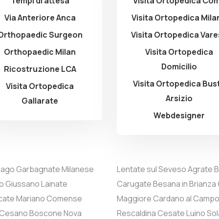
Tempi di attesa
Visita Ortopedica Co
Via Anteriore Anca
Visita Ortopedica Mila
Orthopaedic Surgeon
Visita Ortopedica Var
Orthopaedic Milan
Visita Ortopedica
Domicilio
Ricostruzione LCA
Visita Ortopedica Bus
Visita Ortopedica
Arsizio
Gallarate
Webdesigner
iago
Garbagnate Milanese
Lentate sul Seveso
Agrate B
o
Giussano
Lainate
Carugate
Besana in Brianza
cate
Mariano Comense
Maggiore
Cardano al Camp
Cesano Boscone
Nova
Rescaldina
Cesate
Luino
Sol