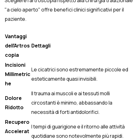
Scegliere l'artroscopia rispetto alla chirurgia tradizionale
"a cielo aperto" offre benefici clinici significativi per il
paziente.
Vantaggi
dell'Artros
Dettagli
copia
Incisioni
Le cicatrici sono estremamente piccole ed
Millimetric
esteticamente quasi invisibili.
he
Il trauma ai muscoli e ai tessuti molli
Dolore
circostanti è minimo, abbassando la
Ridotto
necessità di forti antidolorifici.
Recupero
I tempi di guarigione e il ritorno alle attività
Accelerat
quotidiane sono notevolmente più rapidi.