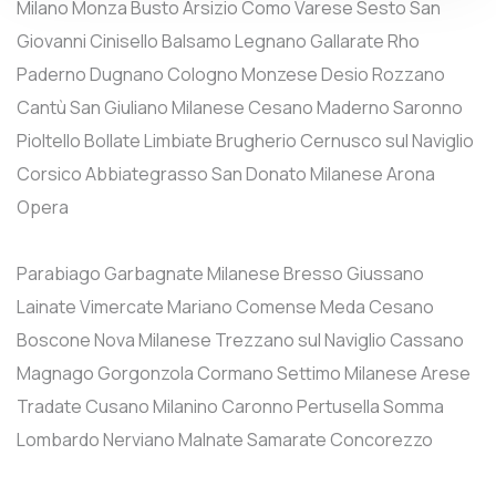
Milano
Monza
Busto Arsizio
Como
Varese
Sesto San
Giovanni
Cinisello Balsamo
Legnano
Gallarate
Rho
Paderno Dugnano
Cologno Monzese
Desio
Rozzano
Cantù
San Giuliano Milanese
Cesano Maderno
Saronno
Pioltello
Bollate
Limbiate
Brugherio
Cernusco sul Naviglio
Corsico
Abbiategrasso
San Donato Milanese
Arona
Opera
Parabiago
Garbagnate Milanese
Bresso
Giussano
Lainate
Vimercate
Mariano Comense
Meda
Cesano
Boscone
Nova Milanese
Trezzano sul Naviglio
Cassano
Magnago
Gorgonzola
Cormano
Settimo Milanese
Arese
Tradate
Cusano Milanino
Caronno Pertusella
Somma
Lombardo
Nerviano
Malnate
Samarate
Concorezzo