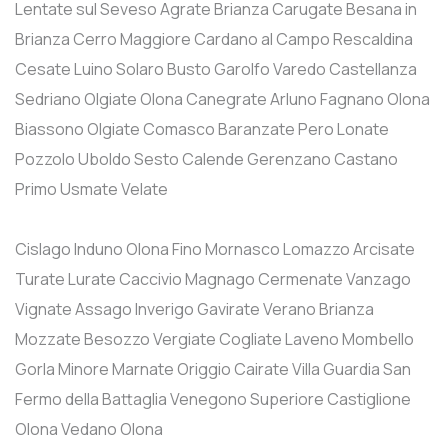
Lentate sul Seveso
Agrate Brianza
Carugate
Besana in
Brianza
Cerro Maggiore
Cardano al Campo
Rescaldina
Cesate
Luino
Solaro
Busto Garolfo
Varedo
Castellanza
Sedriano
Olgiate Olona
Canegrate
Arluno
Fagnano Olona
Biassono
Olgiate Comasco
Baranzate
Pero
Lonate
Pozzolo
Uboldo
Sesto Calende
Gerenzano
Castano
Primo
Usmate Velate
Cislago
Induno Olona
Fino Mornasco
Lomazzo
Arcisate
Turate
Lurate Caccivio
Magnago
Cermenate
Vanzago
Vignate
Assago
Inverigo
Gavirate
Verano Brianza
Mozzate
Besozzo
Vergiate
Cogliate
Laveno Mombello
Gorla Minore
Marnate
Origgio
Cairate
Villa Guardia
San
Fermo della Battaglia
Venegono Superiore
Castiglione
Olona
Vedano Olona