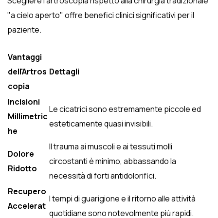
Scegliere l'artroscopia rispetto alla chirurgia tradizionale
"a cielo aperto" offre benefici clinici significativi per il
paziente.
Vantaggi
dell'Artros
Dettagli
copia
Incisioni
Le cicatrici sono estremamente piccole ed
Millimetric
esteticamente quasi invisibili.
he
Il trauma ai muscoli e ai tessuti molli
Dolore
circostanti è minimo, abbassando la
Ridotto
necessità di forti antidolorifici.
Recupero
I tempi di guarigione e il ritorno alle attività
Accelerat
quotidiane sono notevolmente più rapidi.