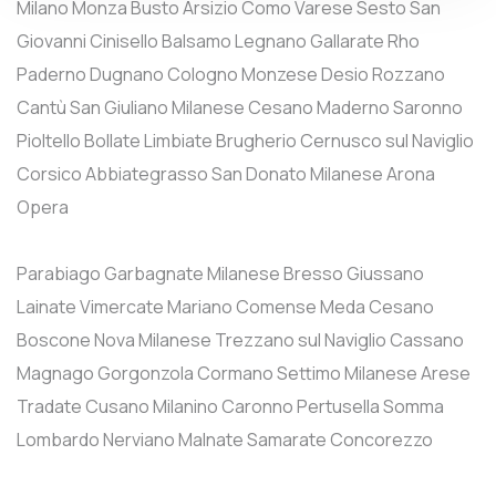
Milano
Monza
Busto Arsizio
Como
Varese
Sesto San
Giovanni
Cinisello Balsamo
Legnano
Gallarate
Rho
Paderno Dugnano
Cologno Monzese
Desio
Rozzano
Cantù
San Giuliano Milanese
Cesano Maderno
Saronno
Pioltello
Bollate
Limbiate
Brugherio
Cernusco sul Naviglio
Corsico
Abbiategrasso
San Donato Milanese
Arona
Opera
Parabiago
Garbagnate Milanese
Bresso
Giussano
Lainate
Vimercate
Mariano Comense
Meda
Cesano
Boscone
Nova Milanese
Trezzano sul Naviglio
Cassano
Magnago
Gorgonzola
Cormano
Settimo Milanese
Arese
Tradate
Cusano Milanino
Caronno Pertusella
Somma
Lombardo
Nerviano
Malnate
Samarate
Concorezzo